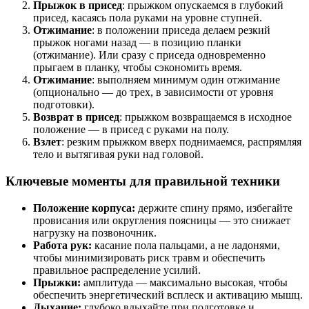
Прыжок в присед
: прыжком опускаемся в глубокий
присед, касаясь пола руками на уровне ступней.
Отжимание
: в положении приседа делаем резкий
прыжок ногами назад — в позицию планки
(отжимание). Или сразу с приседа одновременно
прыгаем в планку, чтобы сэкономить время.
Отжимание
: выполняем минимум один отжимание
(опционально — до трех, в зависимости от уровня
подготовки).
Возврат в присед
: прыжком возвращаемся в исходное
положение — в присед с руками на полу.
Взлет
: резким прыжком вверх поднимаемся, распрямляя
тело и вытягивая руки над головой.
Ключевые моменты для правильной техники
Положение корпуса:
держите спину прямо, избегайте
провисания или округления поясницы — это снижает
нагрузку на позвоночник.
Работа рук:
касание пола пальцами, а не ладонями,
чтобы минимизировать риск травм и обеспечить
правильное распределение усилий.
Прыжки:
амплитуда — максимально высокая, чтобы
обеспечить энергетический всплеск и активацию мышц.
Дыхание:
глубоко вдыхайте при подготовке и