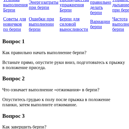
Энергозатраты
правильно
выполнения
упражнения
дыхани
при берпи
делать
Берпи
Берпи
при бер
берпи
Советы для
Ошибки при
Берпи для
Частота
Вариации
новичков
выполнении
силовой
выполн
берпи
по берпи
берпи
выносливости
берпи
Вопрос 1
Как правильно начать выполнение берпи?
Встаньте прямо, опустите руки вниз, подготовьтесь к прыжку
в положение приседа.
Вопрос 2
Что означает выполнение «отжимания» в берпи?
Опуститесь грудью к полу после прыжка в положение
планки, затем выполните отжимание.
Вопрос 3
Как завершить берпи?