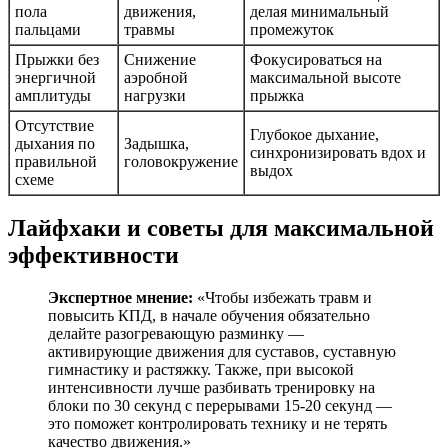
пола
движения,
делая минимальный
пальцами
травмы
промежуток
Прыжки без
Снижение
Фокусироваться на
энергичной
аэробной
максимальной высоте
амплитуды
нагрузки
прыжка
Отсутствие
Глубокое дыхание,
дыхания по
Задышка,
синхронизировать вдох и
правильной
головокружение
выдох
схеме
Лайфхаки и советы для максимальной
эффективности
Экспертное мнение:
«Чтобы избежать травм и
повысить КПД, в начале обучения обязательно
делайте разогревающую разминку —
активирующие движения для суставов, суставную
гимнастику и растяжку. Также, при высокой
интенсивности лучше разбивать тренировку на
блоки по 30 секунд с перерывами 15-20 секунд —
это поможет контролировать технику и не терять
качество движения.»