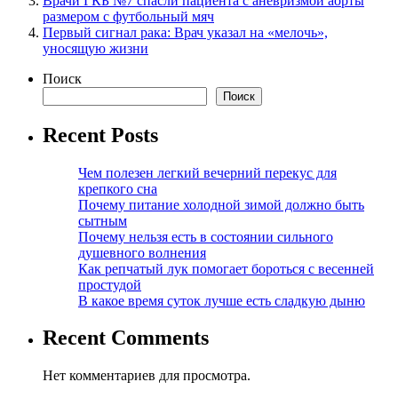
Врачи ГКБ №7 спасли пациента с аневризмой аорты
размером с футбольный мяч
Первый сигнал рака: Врач указал на «мелочь»,
уносящую жизни
Поиск
Поиск
Recent Posts
Чем полезен легкий вечерний перекус для
крепкого сна
Почему питание холодной зимой должно быть
сытным
Почему нельзя есть в состоянии сильного
душевного волнения
Как репчатый лук помогает бороться с весенней
простудой
В какое время суток лучше есть сладкую дыню
Recent Comments
Нет комментариев для просмотра.