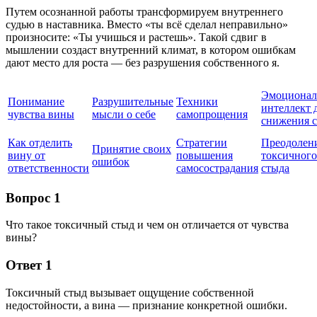
Путем осознанной работы трансформируем внутреннего
судью в наставника. Вместо «ты всё сделал неправильно»
произносите: «Ты учишься и растешь». Такой сдвиг в
мышлении создаст внутренний климат, в котором ошибкам
дают место для роста — без разрушения собственного я.
Эмоциона
Понимание
Разрушительные
Техники
интеллект 
чувства вины
мысли о себе
самопрощения
снижения 
Как отделить
Стратегии
Преодолен
Принятие своих
вину от
повышения
токсичного
ошибок
ответственности
самосострадания
стыда
Вопрос 1
Что такое токсичный стыд и чем он отличается от чувства
вины?
Ответ 1
Токсичный стыд вызывает ощущение собственной
недостойности, а вина — признание конкретной ошибки.