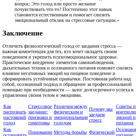
вопрос: Это голод или просто желание
почувствовать что-то? Постепенно этот навык
становится естественным и помогает снизить
эмоциональный отклик на стрессовые ситуации.»
Заключение
Отличить физиологический голод от заедания стресса —
важная компетенция для тех, кто хочет овладеть своим
поведением и укрепить психоэмоциональное здоровье.
Практическое внедрение элементов самонаблюдения,
дыхательных техник и осознанного питания поможет снизить
влияние негативных эмоций на пищевое поведение и
сформировать устойчивые привычки. Постоянная работа над
собой, осознанный подход и обращение за профессиональной
помощью при необходимости — залог долгосрочного успеха в
управлении своим телом и эмоциями.
Как
Стрессовое
Различия между
Советы п
Почему мы
распознать
заедание:
физическим и
контрол
заедаем
настоящий
признаки и
эмоциональным
эмоций и
стресс
голод
симптомы
голодом
питания
Как
Осознанн
Понимание
Методы борьбы
Физический
остановить
питание