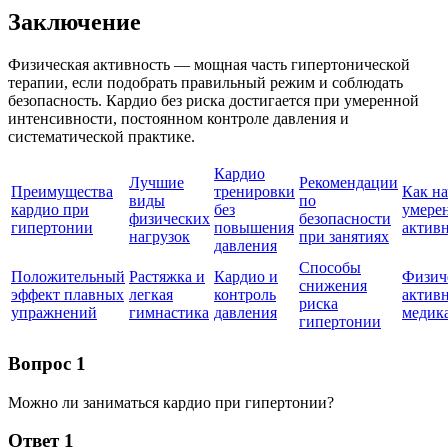
Заключение
Физическая активность — мощная часть гипертонической
терапии, если подобрать правильный режим и соблюдать
безопасность. Кардио без риска достигается при умеренной
интенсивности, постоянном контроле давления и
систематической практике.
Кардио
Лучшие
Рекомендации
Преимущества
тренировки
Как на
виды
по
кардио при
без
умере
физических
безопасности
гипертонии
повышения
актив
нагрузок
при занятиях
давления
Способы
Положительный
Растяжка и
Кардио и
Физич
снижения
эффект плавных
легкая
контроль
активн
риска
упражнений
гимнастика
давления
медик
гипертонии
Вопрос 1
Можно ли заниматься кардио при гипертонии?
Ответ 1