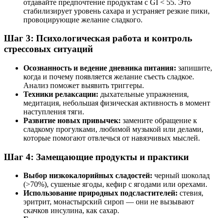
отдавайте предпочтение продуктам с GI < 55. Это
стабилизирует уровень сахара и устраняет резкие пики,
провоцирующие желание сладкого.
Шаг 3: Психологическая работа и контроль
стрессовых ситуаций
Осознанность и ведение дневника питания:
запишите,
когда и почему появляется желание съесть сладкое.
Анализ поможет выявить триггеры.
Техники релаксации:
дыхательные упражнения,
медитация, небольшая физическая активность в момент
наступления тяги.
Развитие новых привычек:
замените обращение к
сладкому прогулками, любимой музыкой или делами,
которые помогают отвлечься от навязчивых мыслей.
Шаг 4: Замещающие продукты и практики
Выбор низкокалорийных сладостей:
черный шоколад
(>70%), сушеные ягоды, кефир с ягодами или орехами.
Использование природных подсластителей:
стевия,
эритрит, монастырский сироп — они не вызывают
скачков инсулина, как сахар.