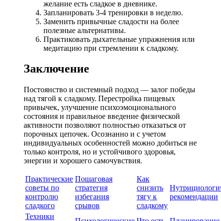
желание есть сладкое в дневнике.
Запланировать 3-4 тренировки в неделю.
Заменить привычные сладости на более
полезные альтернативы.
Практиковать дыхательные упражнения или
медитацию при стремлении к сладкому.
Заключение
Постоянство и системный подход — залог победы
над тягой к сладкому. Перестройка пищевых
привычек, улучшение психоэмоционального
состояния и правильное введение физической
активности позволяют полностью отказаться от
порочных цепочек. Осознанно и с учетом
индивидуальных особенностей можно добиться не
только контроля, но и устойчивого здоровья,
энергии и хорошего самочувствия.
Практические
Пошаговая
Как
советы по
стратегия
снизить
Нутрициологи
контролю
избегания
тягу к
рекомендации
сладкого
срывов
сладкому
Техники
Психологические
Что есть
Планирование