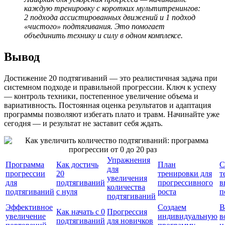
каждую тренировку с коротких мультитренингов:
2 подхода ассистированных движений и 1 подход
«чистого» подтягивания. Это помогает
объединить технику и силу в одном комплексе.
Вывод
Достижение 20 подтягиваний — это реалистичная задача при
системном подходе и правильной прогрессии. Ключ к успеху
— контроль техники, постепенное увеличение объема и
вариативность. Постоянная оценка результатов и адаптация
программы позволяют избегать плато и травм. Начинайте уже
сегодня — и результат не заставит себя ждать.
Упражнения
Программа
Как достичь
План
С
для
прогрессии
20
тренировки для
т
увеличения
для
подтягиваний
прогрессивного
в
количества
подтягиваний
с нуля
роста
п
подтягиваний
Эффективное
Создаем
В
Как начать с 0
Прогрессия
увеличение
индивидуальную
в
подтягиваний
для новичков