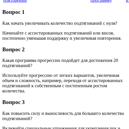
повторений
программу
и
Вопрос 1
Как начать увеличивать количество подтягиваний с нуля?
Начинайте с ассистированных подтягиваний или висов,
постепенно уменьшая поддержку и увеличивая повторения.
Вопрос 2
Какая программа прогрессии подойдет для достижения 20
подтягиваний?
Используйте прогрессию от легких вариантов, увеличивая
объем и сложность, например, переходя от ассистированных
подтягиваний к собственным с постепенным ростом
количества.
Вопрос 3
Как повысить силу и выносливость для большего количества
подтягиваний?
Включайте специальные упражнения для укрепления рук и