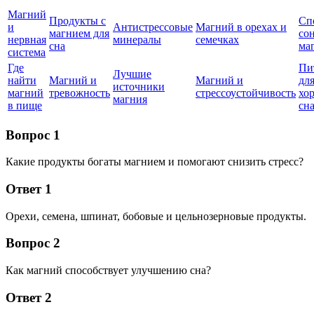
Магний
Продукты с
Сп
и
Антистрессовые
Магний в орехах и
магнием для
со
нервная
минералы
семечках
сна
ма
система
Где
Пи
Лучшие
найти
Магний и
Магний и
дл
источники
магний
тревожность
стрессоустойчивость
хо
магния
в пище
сн
Вопрос 1
Какие продукты богаты магнием и помогают снизить стресс?
Ответ 1
Орехи, семена, шпинат, бобовые и цельнозерновые продукты.
Вопрос 2
Как магний способствует улучшению сна?
Ответ 2