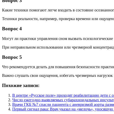
Вопрос 3
Какие техники помогают легче входить в состояние осознанно
Техники реальности, например, проверка времени или ощущен
Вопрос 4
Могут ли практики управления сном вызвать психологические
При неправильном использовании или чрезмерной концентраци
Вопрос 5
Что рекомендуется делать для повышения безопасности практ
Важно слушать свои ощущения, избегать чрезмерных нагрузок 
Похожие записи:
В центре «Русское поле» проходят реабилитацию дети с 
Число ежегодно выявляемых субарахноидальных инсульто
Врачи ГКБ №7 спасли пациента с аневризмой аорты разм
Первый сигнал рака: Врач указал на «мелочь», уносящую