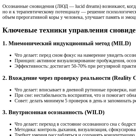
Осознанные сновидения (ЛЮД — lucid dreams) возникают, когда 
но и к терапевтическому потенциалу — решение психологическ
объем прерогативной коры у человека, улучшает память и эмо
Ключевые техники управления сновид
1. Мнемонический индукционный метод (MILD)
Что делает: перед сном фокус на намерение увидеть осоз
Принцип: активное визуализирование пробуждения, осоз
Эффективность: достигает 50-70% при регулярной практи
2. Вхождение через проверку реальности (Reality 
Что делает: вписывает в дневной рутинные проверки, на
При сне: нестабильность восприятия, что и помогает обн
Совет: делать минимум 5 проверок в день и запоминать р
3. Внутрисонная осознанность (WILD)
Что делает: переход в состояние осознанного сна с бодр
Методика: контроль дыхания, визуализация, сфокусирова
Требует умения расслабляться и сохранять концентраци