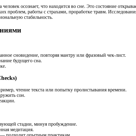
человек осознает, что находится во сне. Это состояние открыва
их проблем, работы с страхами, проработке травм. Исследовани
циональную стабильность.
ениями
нанное сновидение, повторяя мантру или фразовый чек-лист.
нание будущего сна.
ке.
Checks)
пример, чтение текста или попытку пролистывания времени.
аружить сон.
еакции.
ствующей стадии, минуя пробуждение.
нная медитация.
ю — подходит опытным практикам.