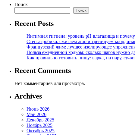
Поиск
Поиск
Recent Posts
Интимная гигиена: уровень pH влагалища и почем
Степ-аэробика: сжигаем жир и тренируем координ
Французский жим: лучшее изолирующее упражнени
Польза ежедневной ходьбы: сколько шагов нужно дл
Как правильно готовить пищу: варка, на пару, су-
Recent Comments
Нет комментариев для просмотра.
Archives
Июнь 2026
Май 2026
Декабрь 2025
Ноябрь 2025
Октябрь 2025