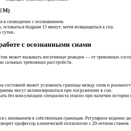
REM)
я в сновидение с осознаванием.
, оставаться бодрым 15 минут, затем возвращаться к сну.
 сутки.
 работе с осознанными снами
тик может вызывать негативные реакции — от тревожных состоя
или сильных тревожных расстройств.
а состояний может усложнить границы между сном и реальност
равмы могут активизироваться при погружениях в сон.
ть без консультации специалиста опасно при наличии истории
я с вниманием к собственным границам. Регулярное ведение д
оворит профессор клинической психологии с 20-летним стажем.