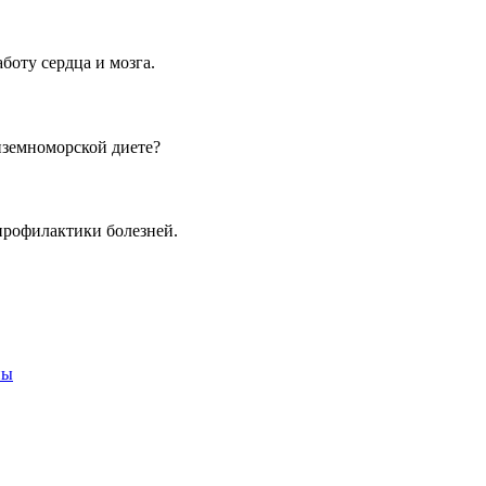
боту сердца и мозга.
иземноморской диете?
профилактики болезней.
ны