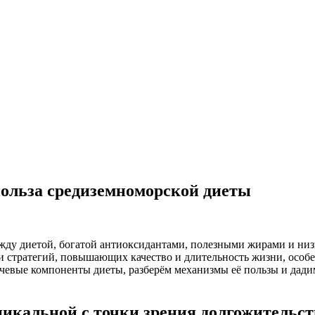
польза средиземноморской диеты
жду диетой, богатой антиоксидантами, полезными жирами и ни
 стратегий, повышающих качество и длительность жизни, особе
чевые компоненты диеты, разберём механизмы её пользы и дадим
никальной с точки зрения долгожительст