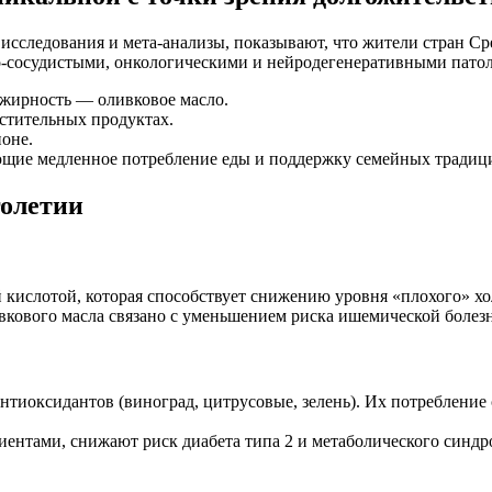
исследования и мета-анализы, показывают, что жители стран 
о-сосудистыми, онкологическими и нейродегенеративными пато
ирность — оливковое масло.
стительных продуктах.
оне.
щие медленное потребление еды и поддержку семейных традиц
голетии
 кислотой, которая способствует снижению уровня «плохого» х
вкового масла связано с уменьшением риска ишемической болезн
тиоксидантов (виноград, цитрусовые, зелень). Их потребление 
иентами, снижают риск диабета типа 2 и метаболического синдр