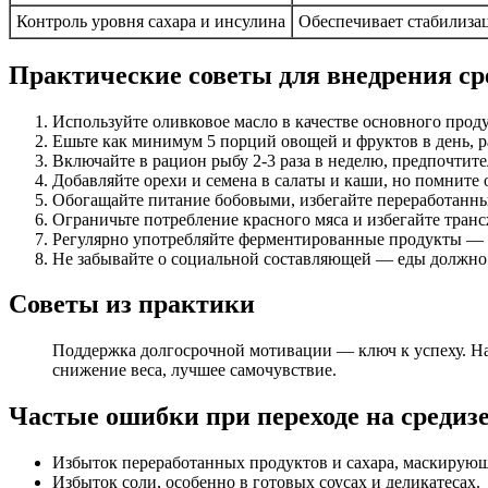
Контроль уровня сахара и инсулина
Обеспечивает стабилизац
Практические советы для внедрения с
Используйте оливковое масло в качестве основного проду
Ешьте как минимум 5 порций овощей и фруктов в день, ра
Включайте в рацион рыбу 2-3 раза в неделю, предпочтит
Добавляйте орехи и семена в салаты и каши, но помните 
Обогащайте питание бобовыми, избегайте переработанны
Ограничьте потребление красного мяса и избегайте тран
Регулярно употребляйте ферментированные продукты — й
Не забывайте о социальной составляющей — еды должно 
Советы из практики
Поддержка долгосрочной мотивации — ключ к успеху. На
снижение веса, лучшее самочувствие.
Частые ошибки при переходе на средиз
Избыток переработанных продуктов и сахара, маскирующ
Избыток соли, особенно в готовых соусах и деликатесах.