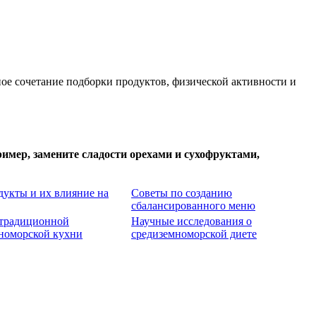
ное сочетание подборки продуктов, физической активности и
имер, замените сладости орехами и сухофруктами,
укты и их влияние на
Советы по созданию
сбалансированного меню
 традиционной
Научные исследования о
номорской кухни
средиземноморской диете