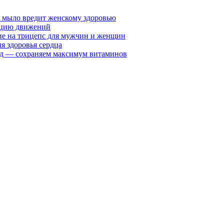
у мыло вредит женскому здоровью
ацию движений
е на трицепс для мужчин и женщин
я здоровья сердца
вид — сохраняем максимум витаминов