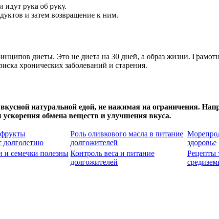
 идут рука об руку.
дуктов и затем возвращение к ним.
нципов диеты. Это не диета на 30 дней, а образ жизни. Грамот
риска хронических заболеваний и старения.
 вкусной натуральной едой, не нажимая на ограничения. Напр
я ускорения обмена веществ и улучшения вкуса.
 фрукты
Роль оливкового масла в питание
Морепрод
т долголетию
долгожителей
здоровье
и и семечки полезны
Контроль веса и питание
Рецепты
долгожителей
средизем