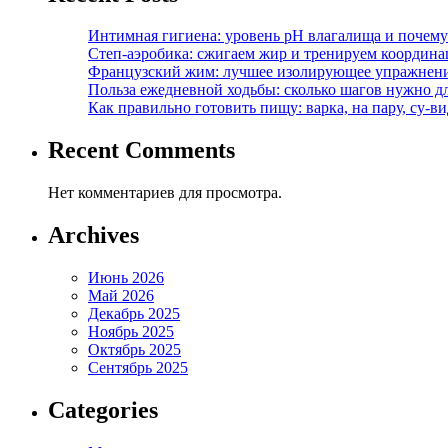
Интимная гигиена: уровень pH влагалища и почем
Степ-аэробика: сжигаем жир и тренируем координ
Французский жим: лучшее изолирующее упражнени
Польза ежедневной ходьбы: сколько шагов нужно дл
Как правильно готовить пищу: варка, на пару, су-
Recent Comments
Нет комментариев для просмотра.
Archives
Июнь 2026
Май 2026
Декабрь 2025
Ноябрь 2025
Октябрь 2025
Сентябрь 2025
Categories