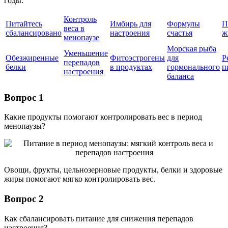
годы.
Контроль
Питайтесь
Имбирь для
Формулы
П
веса в
сбалансировано
настроения
счастья
ж
менопаузе
Морская рыба
Уменьшение
Обезжиренные
Фитоэстрогены
для
Р
перепадов
белки
в продуктах
гормонального
п
настроения
баланса
Вопрос 1
Какие продукты помогают контролировать вес в период
менопаузы?
Овощи, фрукты, цельнозерновые продукты, белки и здоровые
жиры помогают мягко контролировать вес.
Вопрос 2
Как сбалансировать питание для снижения перепадов
настроения?