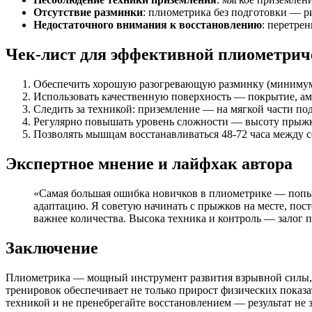
Отсутствие разминки
: плиометрика без подготовки — р
Недостаточного внимания к восстановлению
: перетре
Чек-лист для эффективной плиометрич
Обеспечить хорошую разогревающую разминку (минимум
Использовать качественную поверхность — покрытие, а
Следить за техникой: приземление — на мягкой части по
Регулярно повышать уровень сложности — высоту прыжка
Позволять мышцам восстанавливаться 48-72 часа между с
Экспертное мнение и лайфхак автора
«Самая большая ошибка новичков в плиометрике — попы
адаптацию. Я советую начинать с прыжков на месте, по
важнее количества. Высока техника и контроль — залог п
Заключение
Плиометрика — мощный инструмент развития взрывной силы, 
тренировок обеспечивает не только прирост физических показа
техникой и не пренебрегайте восстановлением — результат не з