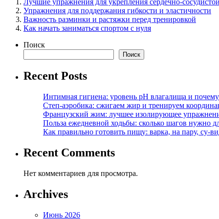
Лучшие упражнения для укрепления сердечно-сосудисто
Упражнения для поддержания гибкости и эластичности
Важность разминки и растяжки перед тренировкой
Как начать заниматься спортом с нуля
Поиск
Поиск
Recent Posts
Интимная гигиена: уровень pH влагалища и почем
Степ-аэробика: сжигаем жир и тренируем координ
Французский жим: лучшее изолирующее упражнени
Польза ежедневной ходьбы: сколько шагов нужно дл
Как правильно готовить пищу: варка, на пару, су-
Recent Comments
Нет комментариев для просмотра.
Archives
Июнь 2026