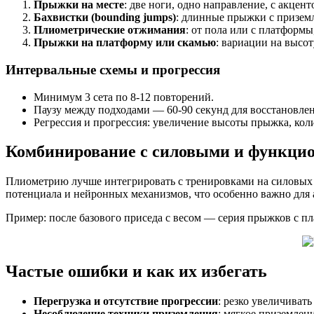
Прыжки на месте
: две ноги, одно направление, с акцен
Бахвистки (bounding jumps)
: длинные прыжки с призем
Плиометрические отжимания
: от пола или с платформ
Прыжки на платформу или скамью
: вариации на высот
Интервальные схемы и прогрессия
Минимум 3 сета по 8-12 повторений.
Паузу между подходами — 60-90 секунд для восстановлен
Регрессия и прогрессия: увеличение высоты прыжка, ко
Комбинирование с силовыми и функци
Плиометрию лучше интегрировать с тренировками на силовых 
потенциала и нейронных механизмов, что особенно важно для
Пример: после базового приседа с весом — серия прыжков с п
Частые ошибки и как их избегать
Перегрузка и отсутствие прогрессии
: резко увеличиват
Несоблюдение техники приземления
: мягкое приземлен