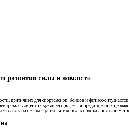
я развития силы и ловкости
сти, критичных для спортсменов, бойцов и фитнес-энтузиасто
нировок, сократить время на прогресс и предотвратить травмы з
аков для максимально результативного использования плиометр
жна