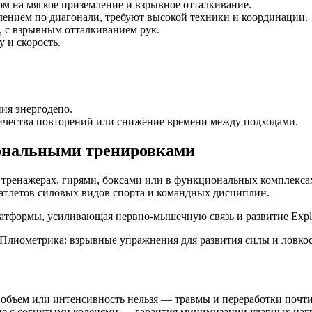
том на мягкое приземление и взрывное отталкивание.
лением по диагонали, требуют высокой техники и координации.
ы, с взрывным отталкиванием рук.
у и скорость.
ия энергодепо.
личества повторений или снижение времени между подходами.
ональными тренировками
тренажерах, гирями, боксами или в функциональных комплексах
 атлетов силовых видов спорта и командных дисциплин.
латформы, усиливающая нервно-мышечную связь и развитие Explo
ь объем или интенсивность нельзя — травмы и переработки почт
ие с согнутыми коленями — гарантия минимизации ударных нагр