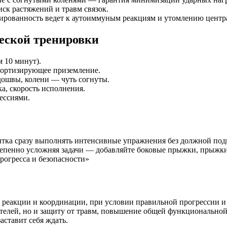
иск растяжений и травм связок.
нированность ведет к аутоиммуным реакциям и утомлению центр
еской тренировки
 10 минут).
мортизирующее приземление.
дошвы, колени — чуть согнуты.
, скорость исполнения.
ессиями.
тка сразу выполнять интенсивные упражнения без должной под
степенно усложняя задачи — добавляйте боковые прыжки, прыжк
рогресса и безопасности»
реакции и координации, при условии правильной прогрессии и
телей, но и защиту от травм, повышение общей функциональной 
аставит себя ждать.