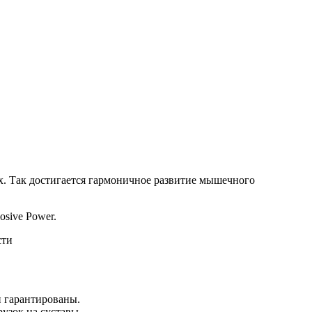
. Так достигается гармоничное развитие мышечного
sive Power.
и гарантированы.
узок на суставы.