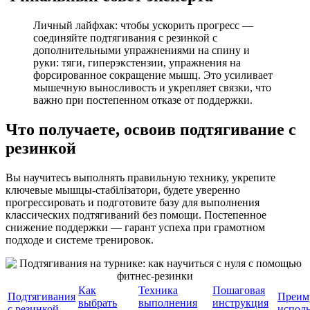
Личный лайфхак: чтобы ускорить прогресс —
соединяйте подтягивания с резинкой с
дополнительными упражнениями на спину и
руки: тяги, гиперэкстензии, упражнения на
форсированное сокращение мышц. Это усиливает
мышечную выносливость и укрепляет связки, что
важно при постепенном отказе от поддержки.
Что получаете, освоив подтягивание с
резинкой
Вы научитесь выполнять правильную технику, укрепите
ключевые мышцы-стабілізатори, будете уверенно
прогрессировать и подготовите базу для выполнения
классических подтягиваний без помощи. Постепенное
снижение поддержки — гарант успеха при грамотном
подходе и системе тренировок.
Как
Техника
Пошаговая
Подтягивания
Преим
выбрать
выполнения
инструкция
с резинкой
испол