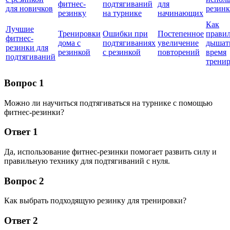
фитнес-
подтягиваний
для
для новичков
резин
резинку
на турнике
начинающих
Как
Лучшие
Тренировки
Ошибки при
Постепенное
прави
фитнес-
дома с
подтягиваниях
увеличение
дышат
резинки для
резинкой
с резинкой
повторений
время
подтягиваний
трени
Вопрос 1
Можно ли научиться подтягиваться на турнике с помощью
фитнес-резинки?
Ответ 1
Да, использование фитнес-резинки помогает развить силу и
правильную технику для подтягиваний с нуля.
Вопрос 2
Как выбрать подходящую резинку для тренировки?
Ответ 2