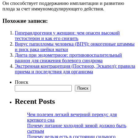
Он способствует поддержанию имплантации и развитию
плода за счет иммуномодулирующего действия.
Похожие записи:
Гиперандрогения у женщин: чем опасен высокий
тестостерон и как его снизить
Вирус папилломы человека (ВПЧ): онкогенные штаммы
и риск рака шейки матки
Диета при эндометриозе: противовоспалительный
рацион для снижения болевого синдрома
Экстренная контрацепция (Постинор, Эскапел): правила
приема и последствия для организма
Поиск
Поиск
Recent Posts
Чем полезен легкий вечерний перекус для
крепкого сна
Почему питание холодной зимой должно быть
сытным
Почему нельзя есть в состоянии сильного