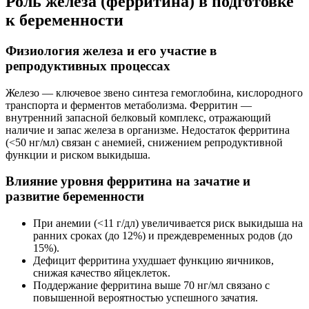
Роль железа (ферритина) в подготовке
к беременности
Физиология железа и его участие в
репродуктивных процессах
Железо — ключевое звено синтеза гемоглобина, кислородного
транспорта и ферментов метаболизма. Ферритин —
внутренний запасной белковый комплекс, отражающий
наличие и запас железа в организме. Недостаток ферритина
(<50 нг/мл) связан с анемией, снижением репродуктивной
функции и риском выкидыша.
Влияние уровня ферритина на зачатие и
развитие беременности
При анемии (<11 г/дл) увеличивается риск выкидыша на
ранних сроках (до 12%) и преждевременных родов (до
15%).
Дефицит ферритина ухудшает функцию яичников,
снижая качество яйцеклеток.
Поддержание ферритина выше 70 нг/мл связано с
повышенной вероятностью успешного зачатия.