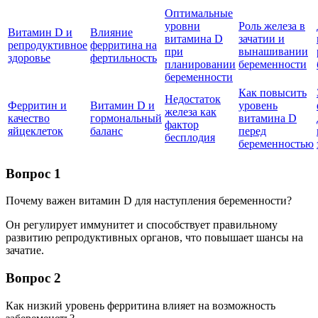
Оптимальные
уровни
Роль железа в
Витамин D и
Влияние
витамина D
зачатии и
репродуктивное
ферритина на
при
вынашивании
здоровье
фертильность
планировании
беременности
беременности
Как повысить
Недостаток
Ферритин и
Витамин D и
уровень
железа как
качество
гормональный
витамина D
фактор
яйцеклеток
баланс
перед
бесплодия
беременностью
Вопрос 1
Почему важен витамин D для наступления беременности?
Он регулирует иммунитет и способствует правильному
развитию репродуктивных органов, что повышает шансы на
зачатие.
Вопрос 2
Как низкий уровень ферритина влияет на возможность