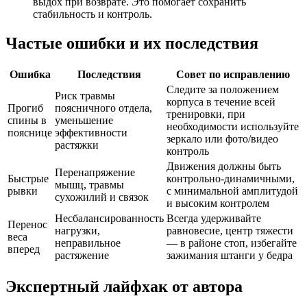
выдох при возврате. Это помогает сохранить
стабильность и контроль.
Частые ошибки и их последствия
Ошибка
Последствия
Совет по исправлению
Следите за положением
Риск травмы
корпуса в течение всей
Прогиб
поясничного отдела,
тренировки, при
спины в
уменьшение
необходимости используйте
пояснице
эффективности
зеркало или фото/видео
растяжки
контроль
Движения должны быть
Перенапряжение
Быстрые
контрольно-динамичными,
мышц, травмы
рывки
с минимальной амплитудой
сухожилий и связок
и высоким контролем
Несбалансированность
Всегда удерживайте
Перенос
нагрузки,
равновесие, центр тяжести
веса
неправильное
— в районе стоп, избегайте
вперед
растяжение
зажимания штанги у бедра
Экспертный лайфхак от автора