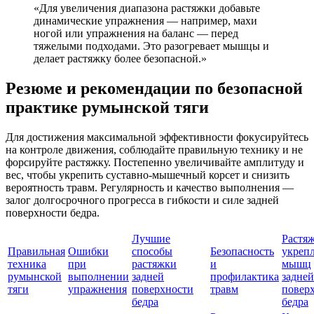
«Для увеличения диапазона растяжки добавьте
динамические упражнения — например, махи
ногой или упражнения на баланс — перед
тяжелыми подходами. Это разогревает мышцы и
делает растяжку более безопасной.»
Резюме и рекомендации по безопасной
практике румынской тяги
Для достижения максимальной эффективности фокусируйтесь
на контроле движения, соблюдайте правильную технику и не
форсируйте растяжку. Постепенно увеличивайте амплитуду и
вес, чтобы укрепить суставно-мышечный корсет и снизить
вероятность травм. Регулярность и качество выполнения —
залог долгосрочного прогресса в гибкости и силе задней
поверхности бедра.
Лучшие
Растяж
Правильная
Ошибки
способы
Безопасность
укреп
техника
при
растяжки
и
мышц
румынской
выполнении
задней
профилактика
задней
тяги
упражнения
поверхности
травм
повер
бедра
бедра