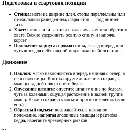
Подготовка и стартовая позиция
Стойка:
ноги на ширине плеч, стопы параллельны или
с небольшим разведением, шары стоп — под линией
таза.
Хват:
штанга или гантели в классическом или обратном
хвате. Важно удерживать ровную спину и напрячь
корсет.
Положение корпуса:
прямая спина, взгляд вперед или
чуть вниз для нейтральной поддержки шейного отдела.
Движение
Наклон:
мягко наклоняйтесь вперед, начиная с бедер, а
не из поясницы. Контролируете движение, сокращая
мышцы задней поверхности бедра.
Опускание штанги:
опустите штангу вниз по бедрам,
чуть за коленями, ощущая растяжение в задней группе
мышц. Важно сохранять мягкий прогиб в коленях (если
есть)
Обратный подъем:
возвращайтесь в исходное
положение, напрягая ягодичные мышцы и разгибая
бедра, избегайте чрезмерных рывков.