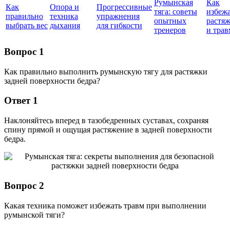
Румынская
Как
Как
Опора и
Прогрессивные
тяга: советы
избеж
правильно
техника
упражнения
опытных
растя
выбрать вес
дыхания
для гибкости
тренеров
и трав
Вопрос 1
Как правильно выполнить румынскую тягу для растяжки
задней поверхности бедра?
Ответ 1
Наклоняйтесь вперед в тазобедренных суставах, сохраняя
спину прямой и ощущая растяжение в задней поверхности
бедра.
Вопрос 2
Какая техника поможет избежать травм при выполнении
румынской тяги?