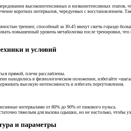
чередовании высокоинтенсивных и низкоинтенсивных этапов, ч
течение коротких интервалов, чередуемых с восстановлением. Т
стью тренинг, способный за 30-45 минут сжечь гораздо больше
живать повышенный уровень метаболизма после тренировки, чт
ехники и условий
ться прямой, плечи расслаблены.
олени находились в физиологическом положении, избегайте «шага
держивать высокую интенсивность и избегать переутомления.
сивные интервалами от 80% до 90% от пикового пульса.
таточно тяжелым для вызова одышки, но не настолько, чтобы ух
тура и параметры