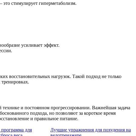
 это стимулирует гиперметаболизм.
нообразие усиливает эффект.
ессии.
гких восстановительных нагрузок. Такой подход не только
 тренировках.
й технике и постоянном прогрессировании. Важнейшая задача
основанного подхода, но позволяют за короткое время
осстановление и правильное питание.
 программа для
Лучшие упражнения для похудения на
сброса веса
велотренажере