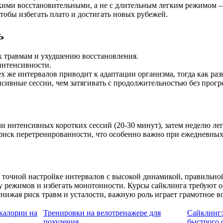
кими восстановительными, а не с длительным легким режимом —
тобы избегать плато и достигать новых рубежей.
ь
к травмам и ухудшению восстановления.
интенсивности.
же интервалов приводит к адаптации организма, тогда как раз
сивные сессии, чем затягивать с продолжительностью без прогр
и интенсивных коротких сессий (20-30 минут), затем неделю ле
риск перетренированности, что особенно важно при ежедневных
 точной настройке интервалов с высокой динамикой, правильно
режимов и избегать монотонности. Курсы сайклинга требуют об
снижая риск травм и усталости, важную роль играет грамотное в
калории на
Тренировки на велотренажере для
Сайклинг:
похудения
быстрого 