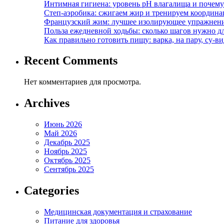
Интимная гигиена: уровень pH влагалища и почем
Степ-аэробика: сжигаем жир и тренируем координ
Французский жим: лучшее изолирующее упражнени
Польза ежедневной ходьбы: сколько шагов нужно дл
Как правильно готовить пищу: варка, на пару, су-
Recent Comments
Нет комментариев для просмотра.
Archives
Июнь 2026
Май 2026
Декабрь 2025
Ноябрь 2025
Октябрь 2025
Сентябрь 2025
Categories
Медицинская документация и страхование
Питание для здоровья