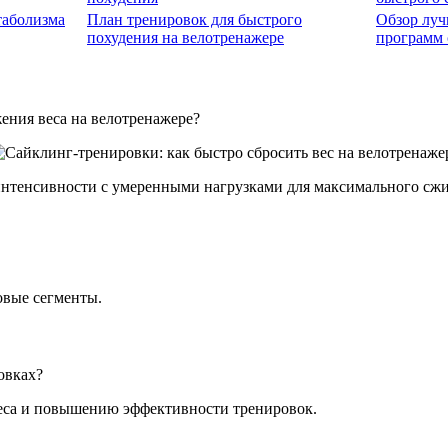
таболизма
План тренировок для быстрого
Обзор лу
похудения на велотренажере
программ 
ения веса на велотренажере?
интенсивности с умеренными нагрузками для максимального сжи
овые сегменты.
овках?
веса и повышению эффективности тренировок.