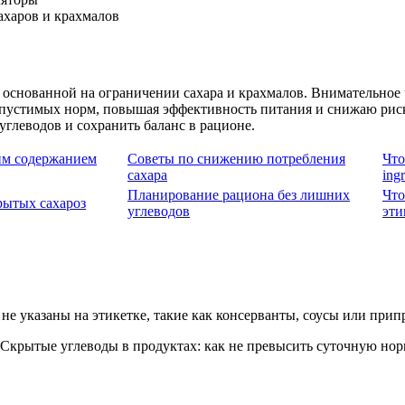
ахаров и крахмалов
снованной на ограничении сахара и крахмалов. Внимательное ч
пустимых норм, повышая эффективность питания и снижаю риски
глеводов и сохранить баланс в рационе.
им содержанием
Советы по снижению потребления
Что
сахара
ing
Планирование рациона без лишних
Что
рытых сахароз
углеводов
эти
 не указаны на этикетке, такие как консерванты, соусы или прип