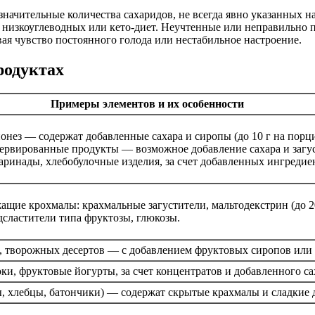
ачительные количества сахаридов, не всегда явно указанных на
я низкоуглеводных или кето-диет. Неучтенные или неправильно
ая чувство постоянного голода или нестабильное настроение.
родуктах
Примеры элементов и их особенности
онез — содержат добавленные сахара и сиропы (до 10 г на порц
сервированные продукты — возможное добавление сахара и загу
ринады, хлебобулочные изделия, за счет добавленных ингредие
щие крохмалы: крахмальные загустители, мальтодекстрин (до 20 
дсластители типа фруктозы, глюкозы.
, творожных десертов — с добавлением фруктовых сиропов или 
и, фруктовые йогурты, за счет концентратов и добавленного са
, хлебцы, батончики) — содержат скрытые крахмалы и сладкие 