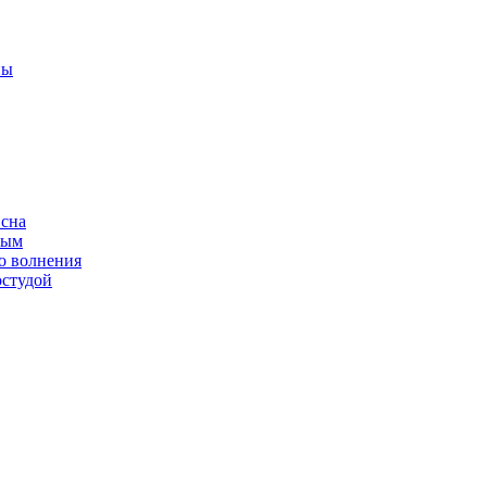
ны
 сна
ным
о волнения
остудой