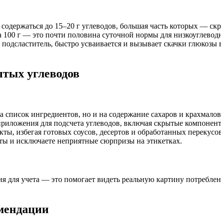
содержаться до 15–20 г углеводов, большая часть которых — ск
на 100 г — это почти половина суточной нормы для низкоуглевод
подсластитель, быстро усваивается и вызывает скачки глюкозы 
ытых углеводов
а список ингредиентов, но и на содержание сахаров и крахмалов
риложения для подсчета углеводов, включая скрытые компонен
ы, избегая готовых соусов, десертов и обработанных перекусов
ты и исключаете неприятные сюрпризы на этикетках.
 для учета — это помогает видеть реальную картину потреблен
мендации