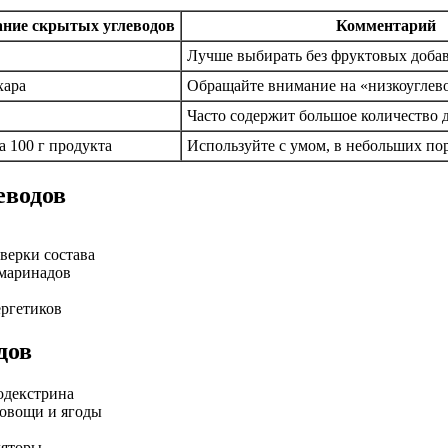
ние скрытых углеводов
Комментарий
Лучше выбирать без фруктовых доба
хара
Обращайте внимание на «низкоуглев
Часто содержит большое количество 
на 100 г продукта
Используйте с умом, в небольших по
еводов
верки состава
 маринадов
ергетиков
дов
одекстрина
 овощи и ягоды
ляторы