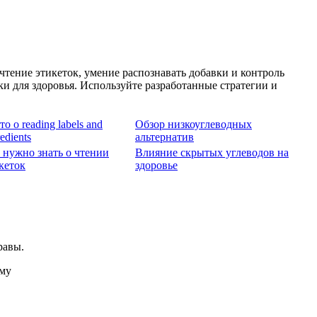
тение этикеток, умение распознавать добавки и контроль
 для здоровья. Используйте разработанные стратегии и
то о reading labels and
Обзор низкоуглеводных
redients
альтернатив
 нужно знать о чтении
Влияние скрытых углеводов на
кеток
здоровье
равы.