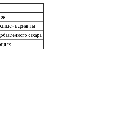
вок
одные» варианты
добавленного сахара
рциях