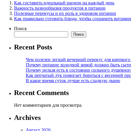
Как составить идеальный рацион на каждый день
Важность разнообразия продуктов в питании
Полезные перекусы и их роль в здоровом питании
Как правильно готовить блюда, чтобы сохранить витами
Поиск
Поиск
Recent Posts
Чем полезен легкий вечерний перекус для крепкого
Почему питание холодной зимой должно быть сыт
Почему нельзя есть в состоянии сильного душевног
Как репчатый лук помогает бороться с весенней пр
В какое время суток лучше есть сладкую дыню
Recent Comments
Нет комментариев для просмотра.
Archives
Август 2026