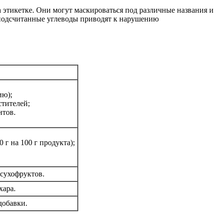
 этикетке. Они могут маскироваться под различные названия и
 подсчитанные углеводы приводят к нарушению
ию);
стителей;
нтов.
г на 100 г продукта);
сухофруктов.
хара.
добавки.