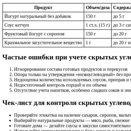
Продукт
Объем/доза
Содержа
Йогурт натуральный без добавок
150 г
до 5 г
Соус кетчуп
1 ст.л. (15 г)
до 3 г са
Фруктовый йогурт с сиропом
150 г
до 20 г
Крахмальное загустительное вещество
1 г
до 20 г 
Частые ошибки при учете скрытых угл
Игнорирование состава готовых продуктов и перекусов
Опора только на утверждения «низкоуглеводный» без про
Недооценка количества используемых соусов, приправ и
Недостаточный контроль порций и их объема
Отсутствие учета напитков, особенно сладких соков и эн
Чек-лист для контроля скрытых углево
Проверяйте этикетки на наличие сахаров, сиропов, мальт
Выбирайте натуральные продукты — мясо, рыба, свежие
Готовьте дома — делайте соусы и закуски самостоятельно
Используйте специализированные базы данных и кальку