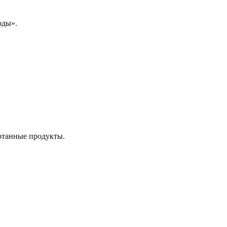
оды».
отанные продукты.