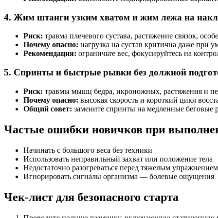
4. Жим штанги узким хватом и жим лежа на накл
Риск:
травма плечевого сустава, растяжение связок, осо
Почему опасно:
нагрузка на сустав критична даже при у
Рекомендация:
ограничьте вес, фокусируйтесь на контр
5. Спринты и быстрые рывки без должной подгот
Риск:
травмы мышц бедра, икроножных, растяжения и пе
Почему опасно:
высокая скорость и короткий цикл восс
Общий совет:
замените спринты на медленные беговые р
Частые ошибки новичков при выполне
Начинать с большого веса без техники
Использовать неправильный захват или положение тела
Недостаточно разогреваться перед тяжелым упражнением
Игнорировать сигналы организма — болевые ощущения
Чек-лист для безопасного старта
Проводите полную разминку, включающую статическую 