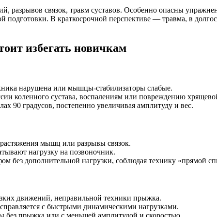
, разрывов связок, травм суставов. Особенно опасны упражнен
й подготовки. В краткосрочной перспективе — травма, в долг
тоит избегать новичкам
ехника нарушена или мышцы-стабилизаторы слабые.
ссии коленного сустава, воспалениям или повреждению хрящево
лах 90 градусов, постепенно увеличивая амплитуду и вес.
 растяжения мышц или разрывы связок.
атывают нагрузку на позвоночник.
фом без дополнительной нагрузки, соблюдая технику «прямой сп
резких движений, неправильной техники прыжка.
 справляется с быстрыми динамическими нагрузками.
без прыжка или с меньшей амплитудой и скоростью.