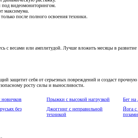
и под видеомониторингом.
от максимума.
 только после полного освоения техники.
сь с весами или амплитудой. Лучше вложить месяцы в развитие 
й защитит себя от серьезных повреждений и создаст прочную б
езопасному росту силы и выносливости.
я новичков
Прыжки с высокой нагрузкой
Бег на
русьях без
Джоггинг с неправильной
Йога с
техникой
позами