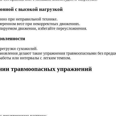
онной с высокой нагрузкой
бенно при неправильной технике.
меренном весе при некорректных движениях.
олируемом движении, избегайте переусложнения.
овленности
регрузки сухожилий.
тановления делают такие упражнения травмоопасными без предш
аботы или интервалы с легким темпом.
нии травмоопасных упражнений
и динамическую растяжку.