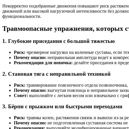
Некорректно подобранные движения повышают риск растяжений
движений или высокой нагрузочной интенсивности без должно
функциональности.
Травмоопасные упражнения, которых с
1. Глубокие приседания с большой тяжестью
Риск:
чрезмерное нагрузки на коленные суставы, если т
Почему опасно:
неправильная амплитуда ведет к компре
Рекомендация для новичка:
делайте приседания в преде
2. Становая тяга с неправильной техникой
Риск:
травмирование поясничного отдела позвоночника,
Почему опасно:
выгнутая поясница и неправильное захв
Совет:
выполняйте с легким весом или изначально с гри
3. Бёрпи с прыжком или быстрыми переходами
Риск:
травмы колен, растяжения связок и вывихи из-за 
Почему опасно:
не подготовленная суставная система не
Рекомендация:
выполняйте модифицированные варианты 