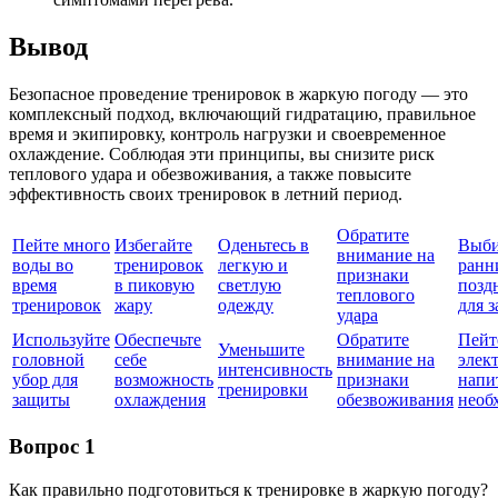
Вывод
Безопасное проведение тренировок в жаркую погоду — это
комплексный подход, включающий гидратацию, правильное
время и экипировку, контроль нагрузки и своевременное
охлаждение. Соблюдая эти принципы, вы снизите риск
теплового удара и обезвоживания, а также повысите
эффективность своих тренировок в летний период.
Обратите
Пейте много
Избегайте
Оденьтесь в
Выби
внимание на
воды во
тренировок
легкую и
ранн
признаки
время
в пиковую
светлую
позд
теплового
тренировок
жару
одежду
для 
удара
Используйте
Обеспечьте
Обратите
Пейт
Уменьшите
головной
себе
внимание на
элек
интенсивность
убор для
возможность
признаки
напи
тренировки
защиты
охлаждения
обезвоживания
необ
Вопрос 1
Как правильно подготовиться к тренировке в жаркую погоду?