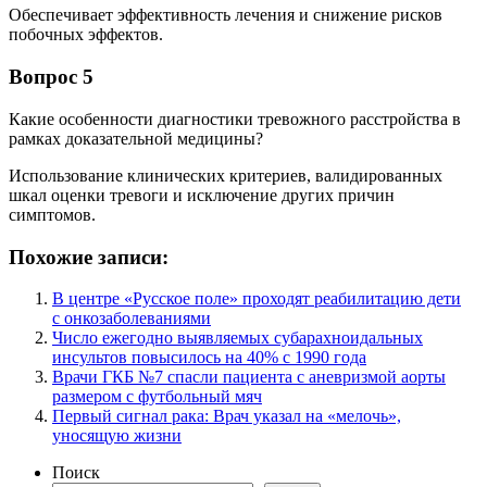
Обеспечивает эффективность лечения и снижение рисков
побочных эффектов.
Вопрос 5
Какие особенности диагностики тревожного расстройства в
рамках доказательной медицины?
Использование клинических критериев, валидированных
шкал оценки тревоги и исключение других причин
симптомов.
Похожие записи:
В центре «Русское поле» проходят реабилитацию дети
с онкозаболеваниями
Число ежегодно выявляемых субарахноидальных
инсультов повысилось на 40% с 1990 года
Врачи ГКБ №7 спасли пациента с аневризмой аорты
размером с футбольный мяч
Первый сигнал рака: Врач указал на «мелочь»,
уносящую жизни
Поиск