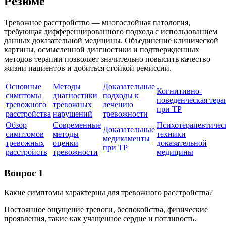
Резюме
Тревожное расстройство — многослойная патология,
требующая дифференцированного подхода с использованием
данных доказательной медицины. Объединение клинической
картины, осмысленной диагностики и подтвержденных
методов терапии позволяет значительно повысить качество
жизни пациентов и добиться стойкой ремиссии.
Основные
Методы
Доказательные
Когнитивно-
симптомы
диагностики
подходы к
поведенческая тера
тревожного
тревожных
лечению
при ТР
расстройства
нарушений
тревожности
Обзор
Современные
Психотерапевтичес
Доказательные
симптомов
методы
техники
медикаменты
тревожных
оценки
доказательной
при ТР
расстройств
тревожности
медицины
Вопрос 1
Какие симптомы характерны для тревожного расстройства?
Постоянное ощущение тревоги, беспокойства, физические
проявления, такие как учащенное сердце и потливость.