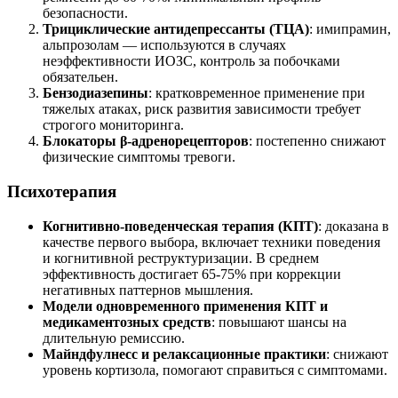
безопасности.
Трициклические антидепрессанты (ТЦА)
: имипрамин,
альпрозолам — используются в случаях
неэффективности ИОЗС, контроль за побочками
обязательен.
Бензодиазепины
: кратковременное применение при
тяжелых атаках, риск развития зависимости требует
строгого мониторинга.
Блокаторы β-адренорецепторов
: постепенно снижают
физические симптомы тревоги.
Психотерапия
Когнитивно-поведенческая терапия (КПТ)
: доказана в
качестве первого выбора, включает техники поведения
и когнитивной реструктуризации. В среднем
эффективность достигает 65-75% при коррекции
негативных паттернов мышления.
Модели одновременного применения КПТ и
медикаментозных средств
: повышают шансы на
длительную ремиссию.
Майндфулнесс и релаксационные практики
: снижают
уровень кортизола, помогают справиться с симптомами.