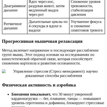
Вдох через нос,
Снижение уровня
Диаграммное
раздувая живот, затем
тревожности,
дыхание
медленный выдох
стабилизация
через рот
давления
Дыхательные циклы по
Улучшение фокуса
Ритмичное
4 секунды в вдохе и
и снижение
дыхание
выдохе
симптомов тревоги
Прогрессивная мышечная релаксация
Метод включает напряжение и последующее расслабление
групп мышц. Этот подход основан на исследованиях по
кинестетической обратной связи, которая способствует
снижению кортизола и развитию осознанности.
Физическая активность и аэробика
Биохимия показывает,
что 30 минут умеренной
кардионагрузки — бег, плавание, танцы — повышают
уровень серотонина и дофамина, блокируют стрессовые