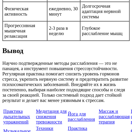
Долгосрочная
Физическая
ежедневно, 30
адаптация нервной
активность
минут
системы
Прогрессивная
2-3 раза в
Глубокое
мышечная
неделю
расслабление мышц
релаксация
Вывод
Научно подтвержденные методы расслабления — это не
панацея, а инструмент повышения стрессоустойчивости.
Регулярная практика помогает снизить уровень гормонов
стресса, укрепить нервную систему и предотвратить развитие
психосоматических заболеваний. Внедряйте их в жизнь
постепенно, выбирая наиболее подходящие способы и следя
за своей реакцией. Только системный подход дает стойкий
результат и делает вас менее уязвимым к стрессам.
Практика
Медитация для
Массаж и
Йога для
дыхательных
снижения
расслабляющая
расслабления
упражнений
тревожности
терапия
Техники
Практика
Музыкальное