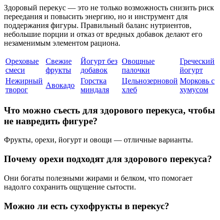
Здоровый перекус — это не только возможность снизить риск
переедания и повысить энергию, но и инструмент для
поддержания фигуры. Правильный баланс нутриентов,
небольшие порции и отказ от вредных добавок делают его
незаменимым элементом рациона.
Ореховые
Свежие
Йогурт без
Овощные
Греческий
смеси
фрукты
добавок
палочки
йогурт
Нежирный
Горстка
Цельнозерновой
Морковь с
Авокадо
творог
миндаля
хлеб
хумусом
Что можно съесть для здорового перекуса, чтобы
не навредить фигуре?
Фрукты, орехи, йогурт и овощи — отличные варианты.
Почему орехи подходят для здорового перекуса?
Они богаты полезными жирами и белком, что помогает
надолго сохранить ощущение сытости.
Можно ли есть сухофрукты в перекус?