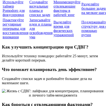
Используйте
Создавайте
Минимизируйте
Разделяйте
таймер
визуальные
отвлекающие
большие задач
Pomodoro для
планы и
факторы в
на мелкие шаг
фокусировки
списки задач
рабочей зоне
Практикуйте
Записывайте
Выделяйте
Поддерживайт
регулярные
идеи и планы
время для
структуру дня 
перерывы для
для
физических
помощью
восстановления
освобождения
упражнений
рутин
внимания
ума
Как улучшить концентрацию при СДВГ?
Используйте технику помодоро: работайте 25 минут, затем
делайте короткий перерыв.
Что поможет планировать день эффективнее?
Создавайте списки задач и разбивайте большие дела на
маленькие шаги.
Как бороться с отвлекающими факторами?