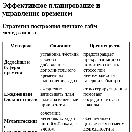
Эффективное планирование и
управление временем
Стратегии построения личного тайм-
менеджмента
Методика
Описание
Преимущества
установка жёстких
предотвращает
сроков и
прокрастинацию и
Дедлайны и
добавление
помогает снизить
буферы
дополнительного
стресс при
времени
времени для
невозможности
выполнения задач
завершить быстро
ежедневно
структурирует день и
Ежедневный
записывать план,
помогает
блокнот-список
выделая ключевые
сосредоточиться на
приоритеты
важном
сочетание
нескольких задач
обеспечивает
Мультитаскинг
по тайм-блокам, с
циклическую смену
с
учётом
деятельности и
ограничениями