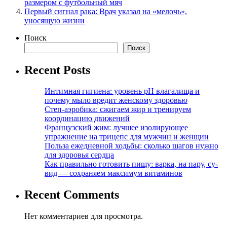
размером с футбольный мяч
Первый сигнал рака: Врач указал на «мелочь»,
уносящую жизни
Поиск
Поиск
Recent Posts
Интимная гигиена: уровень pH влагалища и
почему мыло вредит женскому здоровью
Степ-аэробика: сжигаем жир и тренируем
координацию движений
Французский жим: лучшее изолирующее
упражнение на трицепс для мужчин и женщин
Польза ежедневной ходьбы: сколько шагов нужно
для здоровья сердца
Как правильно готовить пищу: варка, на пару, су-
вид — сохраняем максимум витаминов
Recent Comments
Нет комментариев для просмотра.