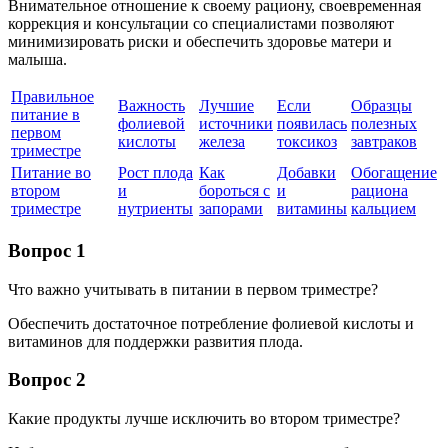
Внимательное отношение к своему рациону, своевременная
коррекция и консультации со специалистами позволяют
минимизировать риски и обеспечить здоровье матери и
малыша.
Правильное
Важность
Лучшие
Если
Образцы
питание в
фолиевой
источники
появилась
полезных
первом
кислоты
железа
токсикоз
завтраков
триместре
Питание во
Рост плода
Как
Добавки
Обогащение
втором
и
бороться с
и
рациона
триместре
нутриенты
запорами
витамины
кальцием
Вопрос 1
Что важно учитывать в питании в первом триместре?
Обеспечить достаточное потребление фолиевой кислоты и
витаминов для поддержки развития плода.
Вопрос 2
Какие продукты лучше исключить во втором триместре?