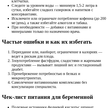
клетчатки.
Следите за уровнем воды — минимум 1,5-2 литра в
сутки, избегайте сладких газировок и напитков с
консервантами.
Исключите или ограничьте потребление кофеина (до 200
мг/день), а также избегайте алкоголя и табака.
При необходимости — добавки с витаминами и
минералами только по назначению врача.
Частые ошибки и как их избегать
Переедание или, наоборот, ограничение в калориях —
ведет к рискам для плода.
Злоупотребление фастфудом, сладостями и жареными
продуктами — вызывает лишний вес и гестационный
диабет.
Пренебрежение потребностью в белках и
микронутриентах.
Самолечение витаминными комплексами без
консультации специалиста.
Чек-лист питания для беременной
Полезные источники фолиевой кислоты: шпинат,